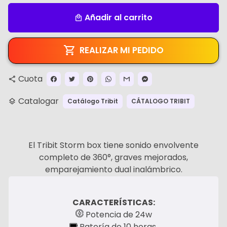
Añadir al carrito
local_mall
REALIZAR MI PEDIDO
Cuota
share
Catalogar
Catálogo Tribit
CÁTALOGO TRIBIT
layers
El Tribit Storm box tiene sonido envolvente
completo de 360°, graves mejorados,
emparejamiento dual inalámbrico.
CARACTERÍSTICAS:
Potencia de 24w
Batería de 10 horas