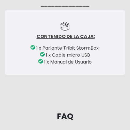
➖➖➖➖➖➖➖➖➖➖➖➖➖➖
CONTENIDO DE LA CAJA:
1 x Parlante Tribit StormBox
1 x Cable micro USB
1 x Manual de Usuario
FAQ