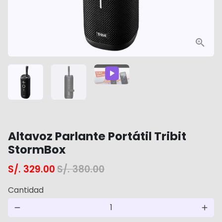
Altavoz Parlante Portátil Tribit
StormBox
S/. 329.00
S/. 380.00
Cantidad
remove
add