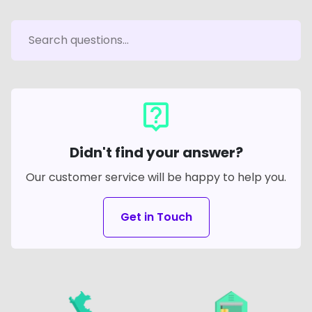
live_help
Didn't find your answer?
Our customer service will be happy to help you.
Get in Touch