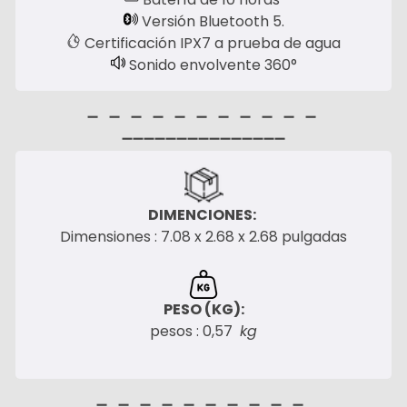
Versión Bluetooth 5.
Certificación IPX7 a prueba de agua
Sonido envolvente 360°
➖
➖
➖
➖
➖
➖
➖
➖
➖
➖
➖
➖➖➖➖➖➖➖➖➖➖➖➖➖➖➖
DIMENCIONES:
Dimensiones : 7.08 x 2.68 x 2.68 pulgadas
PESO (KG):
pesos : 0,57
kg
➖
➖
➖
➖
➖
➖
➖
➖
➖
➖