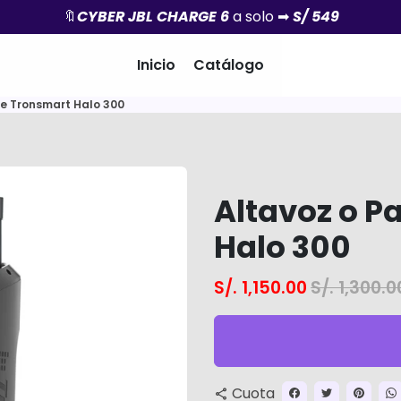
CYBER
ENVÍO GRATIS
JBL CHARGE 6
-JBL GO 4 🌈
S/ 549
Inicio
Catálogo
te Tronsmart Halo 300
Altavoz o P
Halo 300
S/. 1,150.00
S/. 1,300.0
Cuota
share