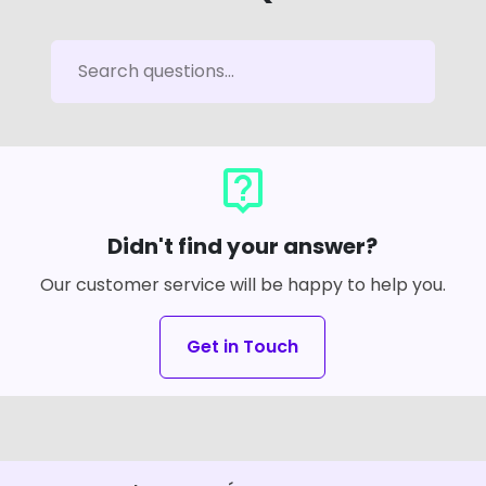
live_help
Didn't find your answer?
Our customer service will be happy to help you.
Get in Touch